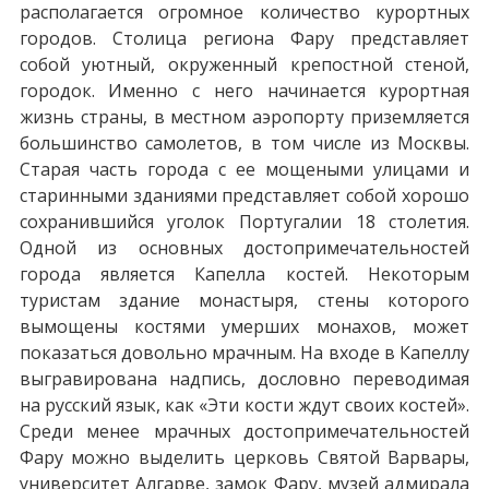
располагается огромное количество курортных
городов. Столица региона Фару представляет
собой уютный, окруженный крепостной стеной,
городок. Именно с него начинается курортная
жизнь страны, в местном аэропорту приземляется
большинство самолетов, в том числе из Москвы.
Старая часть города с ее мощеными улицами и
старинными зданиями представляет собой хорошо
сохранившийся уголок Португалии 18 столетия.
Одной из основных достопримечательностей
города является Капелла костей. Некоторым
туристам здание монастыря, стены которого
вымощены костями умерших монахов, может
показаться довольно мрачным. На входе в Капеллу
выгравирована надпись, дословно переводимая
на русский язык, как «Эти кости ждут своих костей».
Среди менее мрачных достопримечательностей
Фару можно выделить церковь Святой Варвары,
университет Алгарве, замок Фару, музей адмирала