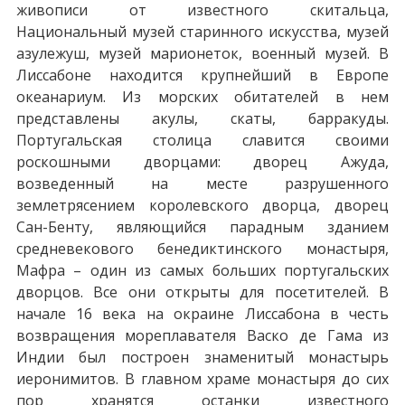
живописи от известного скитальца,
Национальный музей старинного искусства, музей
азулежуш, музей марионеток, военный музей. В
Лиссабоне находится крупнейший в Европе
океанариум. Из морских обитателей в нем
представлены акулы, скаты, барракуды.
Португальская столица славится своими
роскошными дворцами: дворец Ажуда,
возведенный на месте разрушенного
землетрясением королевского дворца, дворец
Сан-Бенту, являющийся парадным зданием
средневекового бенедиктинского монастыря,
Мафра – один из самых больших португальских
дворцов. Все они открыты для посетителей. В
начале 16 века на окраине Лиссабона в честь
возвращения мореплавателя Васко де Гама из
Индии был построен знаменитый монастырь
иеронимитов. В главном храме монастыря до сих
пор хранятся останки известного