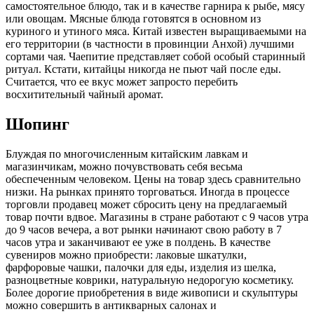
самостоятельное блюдо, так и в качестве гарнира к рыбе, мясу
или овощам. Мясные блюда готовятся в основном из
куриного и утиного мяса. Китай известен выращиваемыми на
его территории (в частности в провинции Анхой) лучшими
сортами чая. Чаепитие представляет собой особый старинный
ритуал. Кстати, китайцы никогда не пьют чай после еды.
Считается, что ее вкус может запросто перебить
восхитительный чайный аромат.
Шопинг
Блуждая по многочисленным китайским лавкам и
магазинчикам, можно почувствовать себя весьма
обеспеченным человеком. Цены на товар здесь сравнительно
низки. На рынках принято торговаться. Иногда в процессе
торговли продавец может сбросить цену на предлагаемый
товар почти вдвое. Магазины в стране работают с 9 часов утра
до 9 часов вечера, а вот рынки начинают свою работу в 7
часов утра и заканчивают ее уже в полдень. В качестве
сувениров можно приобрести: лаковые шкатулки,
фарфоровые чашки, палочки для еды, изделия из шелка,
разноцветные коврики, натуральную недорогую косметику.
Более дорогие приобретения в виде живописи и скульптуры
можно совершить в антикварных салонах и