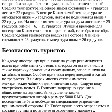
северной и западной части – умеренный континентальный.
Средняя температура на севере зимой составляет – 7 градусов,
летом + 22 градуса. В центре Китая зимой температура не
опускается ниже – 5 градусов, летом не поднимается выше +
22 градусов. На юге летом температура воздуха достигает + 25
градусов, зимой + 6, + 15 градусов. Лучшим временем для
посещения Китая считаются апрель и май, сентябрь и октябрь.
Среднегодовая температура воздуха на острове Хайнань
составляет + 28 градусов, температура воды + 26 градусов.
Безопасность туристов
Каждому иностранцу при выходе на улицу рекомендуется
иметь при себе визитку отеля, в котором он остановился, а
также карточку с указанием своих данных, заполненную на
китайском языке. Особые прививки перед поездкой в Китай
не требуются. В номерах многих отелей имеются
электрические чайники для кипячения воды. Сырую воду
употреблять нельзя. В Гонконге запрещено курение в
общественных зданиях. За нарушение закона
предусматривается штраф в размере 5000 RMB. Для
посещения Тибета необходимо специальное разрешение
принимающей стороны. На Тибет лучше всего отправляться в
составе группы и по заранее оговоренному маршруту.