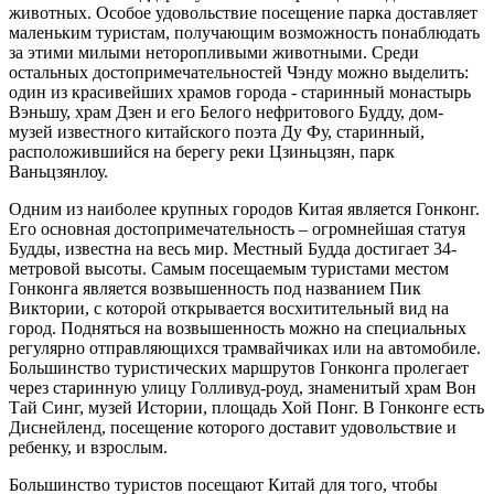
животных. Особое удовольствие посещение парка доставляет
маленьким туристам, получающим возможность понаблюдать
за этими милыми неторопливыми животными. Среди
остальных достопримечательностей Чэнду можно выделить:
один из красивейших храмов города - старинный монастырь
Вэньшу, храм Дзен и его Белого нефритового Будду, дом-
музей известного китайского поэта Ду Фу, старинный,
расположившийся на берегу реки Цзиньцзян, парк
Ваньцзянлоу.
Одним из наиболее крупных городов Китая является Гонконг.
Его основная достопримечательность – огромнейшая статуя
Будды, известна на весь мир. Местный Будда достигает 34-
метровой высоты. Самым посещаемым туристами местом
Гонконга является возвышенность под названием Пик
Виктории, с которой открывается восхитительный вид на
город. Подняться на возвышенность можно на специальных
регулярно отправляющихся трамвайчиках или на автомобиле.
Большинство туристических маршрутов Гонконга пролегает
через старинную улицу Голливуд-роуд, знаменитый храм Вон
Тай Синг, музей Истории, площадь Хой Понг. В Гонконге есть
Диснейленд, посещение которого доставит удовольствие и
ребенку, и взрослым.
Большинство туристов посещают Китай для того, чтобы