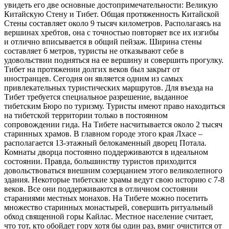
увидеть его две основные достопримечательности: Великую
Китайскую Стену и Тибет. Общая протяженность Китайской
Стены составляет около 9 тысяч километров. Располагаясь на
вершинах хребтов, она с точностью повторяет все их изгибы
и отлично вписывается в общий пейзаж. Ширина стены
составляет 6 метров, туристы не отказывают себе в
удовольствии подняться на ее вершину и совершить прогулку.
Тибет на протяжении долгих веков был закрыт от
иностранцев. Сегодня он является одним из самых
привлекательных туристических маршрутов. Для въезда на
Тибет требуется специальное разрешение, выданное
тибетским Бюро по туризму. Туристы имеют право находиться
на тибетской территории только в постоянном
сопровождении гида. На Тибете насчитывается около 2 тысяч
старинных храмов. В главном городе этого края Лхасе –
располагается 13-этажный белокаменный дворец Потала.
Комнаты дворца постоянно поддерживаются в идеальном
состоянии. Правда, большинству туристов приходится
довольствоваться внешним созерцанием этого великолепного
здания. Некоторые тибетские храмы ведут свою историю с 7-8
веков. Все они поддерживаются в отличном состоянии
стараниями местных монахов. На Тибете можно посетить
множество старинных монастырей, совершить ритуальный
обход священной горы Кайлас. Местное население считает,
что тот, кто обойдет гору хотя бы один раз, вмиг очистится от