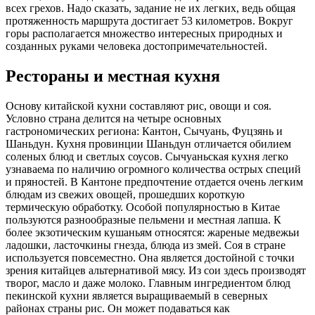
всех грехов. Надо сказать, задание не их легких, ведь общая
протяженность маршрута достигает 53 километров. Вокруг
горы располагается множество интересных природных и
созданных руками человека достопримечательностей.
Рестораны и местная кухня
Основу китайской кухни составляют рис, овощи и соя.
Условно страна делится на четыре основных
гастрономических региона: Кантон, Сычуань, Фуцзянь и
Шаньдун. Кухня провинции Шаньдун отличается обилием
соленых блюд и светлых соусов. Сычуаньская кухня легко
узнаваема по наличию огромного количества острых специй
и пряностей. В Кантоне предпочтение отдается очень легким
блюдам из свежих овощей, прошедших короткую
термическую обработку. Особой популярностью в Китае
пользуются разнообразные пельмени и местная лапша. К
более экзотическим кушаньям относятся: жареные медвежьи
ладошки, ласточкины гнезда, блюда из змей. Соя в стране
используется повсеместно. Она является достойной с точки
зрения китайцев альтернативой мясу. Из сои здесь производят
творог, масло и даже молоко. Главным ингредиентом блюд
пекинской кухни является выращиваемый в северных
районах страны рис. Он может подаваться как