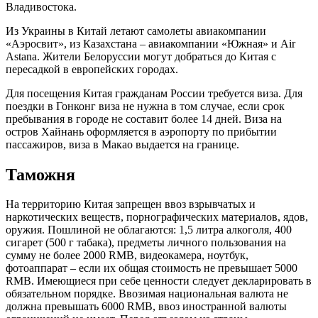
Владивостока.
Из Украины в Китай летают самолеты авиакомпании
«Аэросвит», из Казахстана – авиакомпании «Южная» и Air
Astana. Жители Белоруссии могут добраться до Китая с
пересадкой в европейских городах.
Для посещения Китая гражданам России требуется виза. Для
поездки в Гонконг виза не нужна в том случае, если срок
пребывания в городе не составит более 14 дней. Виза на
остров Хайнань оформляется в аэропорту по прибытии
пассажиров, виза в Макао выдается на границе.
Таможня
На территорию Китая запрещен ввоз взрывчатых и
наркотических веществ, порнографических материалов, ядов,
оружия. Пошлиной не облагаются: 1,5 литра алкоголя, 400
сигарет (500 г табака), предметы личного пользования на
сумму не более 2000 RMB, видеокамера, ноутбук,
фотоаппарат – если их общая стоимость не превышает 5000
RMB. Имеющиеся при себе ценности следует декларировать в
обязательном порядке. Ввозимая национальная валюта не
должна превышать 6000 RMB, ввоз иностранной валюты