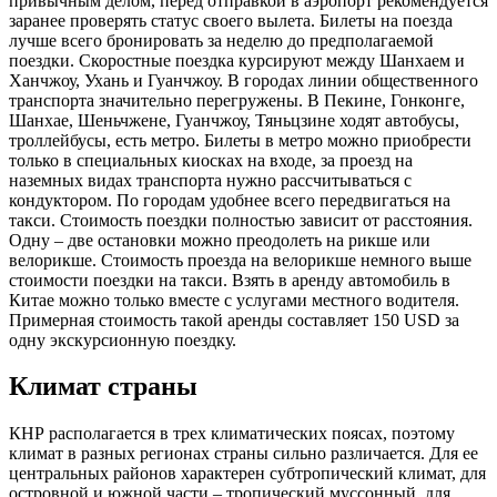
привычным делом, перед отправкой в аэропорт рекомендуется
заранее проверять статус своего вылета. Билеты на поезда
лучше всего бронировать за неделю до предполагаемой
поездки. Скоростные поездка курсируют между Шанхаем и
Ханчжоу, Ухань и Гуанчжоу. В городах линии общественного
транспорта значительно перегружены. В Пекине, Гонконге,
Шанхае, Шеньчжене, Гуанчжоу, Тяньцзине ходят автобусы,
троллейбусы, есть метро. Билеты в метро можно приобрести
только в специальных киосках на входе, за проезд на
наземных видах транспорта нужно рассчитываться с
кондуктором. По городам удобнее всего передвигаться на
такси. Стоимость поездки полностью зависит от расстояния.
Одну – две остановки можно преодолеть на рикше или
велорикше. Стоимость проезда на велорикше немного выше
стоимости поездки на такси. Взять в аренду автомобиль в
Китае можно только вместе с услугами местного водителя.
Примерная стоимость такой аренды составляет 150 USD за
одну экскурсионную поездку.
Климат страны
КНР располагается в трех климатических поясах, поэтому
климат в разных регионах страны сильно различается. Для ее
центральных районов характерен субтропический климат, для
островной и южной части – тропический муссонный, для