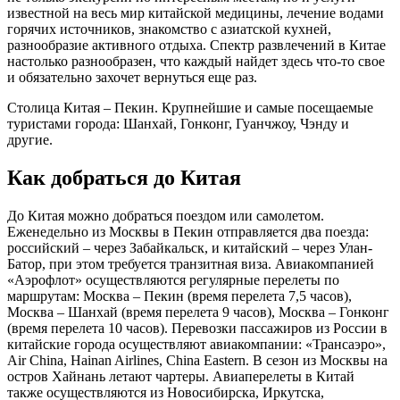
известной на весь мир китайской медицины, лечение водами
горячих источников, знакомство с азиатской кухней,
разнообразие активного отдыха. Спектр развлечений в Китае
настолько разнообразен, что каждый найдет здесь что-то свое
и обязательно захочет вернуться еще раз.
Столица Китая – Пекин. Крупнейшие и самые посещаемые
туристами города: Шанхай, Гонконг, Гуанчжоу, Чэнду и
другие.
Как добраться до Китая
До Китая можно добраться поездом или самолетом.
Еженедельно из Москвы в Пекин отправляется два поезда:
российский – через Забайкальск, и китайский – через Улан-
Батор, при этом требуется транзитная виза. Авиакомпанией
«Аэрофлот» осуществляются регулярные перелеты по
маршрутам: Москва – Пекин (время перелета 7,5 часов),
Москва – Шанхай (время перелета 9 часов), Москва – Гонконг
(время перелета 10 часов). Перевозки пассажиров из России в
китайские города осуществляют авиакомпании: «Трансаэро»,
Air China, Hainan Airlines, China Eastern. В сезон из Москвы на
остров Хайнань летают чартеры. Авиаперелеты в Китай
также осуществляются из Новосибирска, Иркутска,