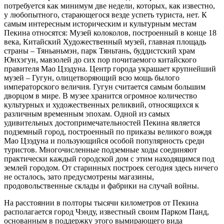
потребуется как минимум две недели, которых, как известно,
у любопытного, старающегося везде успеть туриста, нет. К
самым интересным историческим и культурным местам
Пекина относятся: Музей колоколов, построенный в конце 18
века, Китайский Художественный музей, главная площадь
страны – Тяньаньмэн, парк Тяньтань, буддистский храм
Юнхэгун, мавзолей до сих пор почитаемого китайского
правителя Мао Цзэдуна. Центр города украшает крупнейший
музей – Гугун, олицетворяющий всю мощь былого
императорского величия. Гугун считается самым большим
дворцом в мире. В музее хранится огромное количество
культурных и художественных реликвий, относящихся к
различным временным эпохам. Одной из самых
удивительных достопримечательностей Пекина является
подземный город, построенный по приказы великого вождя
Мао Цзэдуна и пользующийся особой популярность среди
туристов. Многочисленные подземные ходы соединяют
практически каждый городской дом с этим находящимся под
землей городом. От старинных построек сегодня здесь ничего
не осталось, зато предусмотрены магазины,
продовольственные склады и фабрики на случай войны.
На расстоянии в полторы тысячи километров от Пекина
располагается город Чэнду, известный своим Парком Панд,
основанным в поддержку этого вымирающего вида