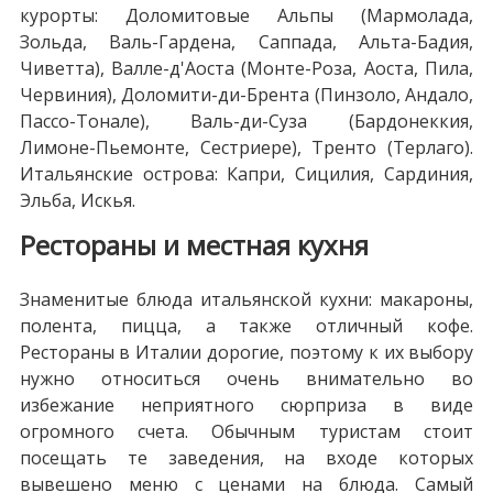
курорты: Доломитовые Альпы (Мармолада,
Зольда, Валь-Гардена, Саппада, Альта-Бадия,
Чиветта), Валле-д'Аоста (Монте-Роза, Аоста, Пила,
Червиния), Доломити-ди-Брента (Пинзоло, Андало,
Пассо-Тонале), Валь-ди-Суза (Бардонеккия,
Лимоне-Пьемонте, Сестриере), Тренто (Терлаго).
Итальянские острова: Капри, Сицилия, Сардиния,
Эльба, Искья.
Рестораны и местная кухня
Знаменитые блюда итальянской кухни: макароны,
полента, пицца, а также отличный кофе.
Рестораны в Италии дорогие, поэтому к их выбору
нужно относиться очень внимательно во
избежание неприятного сюрприза в виде
огромного счета. Обычным туристам стоит
посещать те заведения, на входе которых
вывешено меню с ценами на блюда. Самый