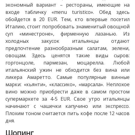
экономный вариант – рестораны, имеющие на
входе табличку «menu turistico». Обед здесь
обойдется в 20 EUR. Тем, кто впервые посетил
Италию, стоит попробовать знаменитый овощной
суп «минестроне», фирменную лазанью. Из
холодных закусок итальянцы отдают
предпочтение разнообразным салатам, зелени,
овощам. Здесь ценятся такие виды сыров:
горгонцоле, пармезан, моцарелла. Любой
итальянский ужин не обходится без вина или
ликера Амаретто. Самые популярные винные
марки: «кьянти», «классико», «марсала». Неплохое
вино можно приобрести даже в самом простом
супермаркете за 4-5 EUR. Свое утро итальянцы
начинают с чашечки капучино или экспрессо.
Плохим тоном считается пить кофе после 12 часов
дня.
Шопинг