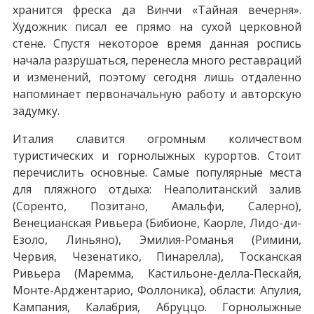
хранится фреска да Винчи «Тайная вечерня».
Художник писал ее прямо на сухой церковной
стене. Спустя некоторое время данная роспись
начала разрушаться, перенесла много реставраций
и изменений, поэтому сегодня лишь отдаленно
напоминает первоначальную работу и авторскую
задумку.
Италия славится огромным количеством
туристических и горнолыжных курортов. Стоит
перечислить основные. Самые популярные места
для пляжного отдыха: Неаполитанский залив
(Соренто, Позитано, Амальфи, Салерно),
Венецианская Ривьера (Бибионе, Каорле, Лидо-ди-
Езоло, Линьяно), Эмилия-Романья (Римини,
Червия, Чезенатико, Пинарелла), Тосканская
Ривьера (Маремма, Кастильоне-делла-Пескайя,
Монте-Арджентарио, Фоллоника), области: Апулия,
Кампания, Калабрия, Абруццо. Горнолыжные