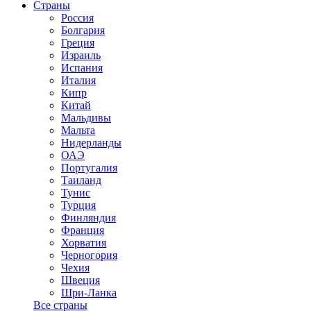
Страны
Россия
Болгария
Греция
Израиль
Испания
Италия
Кипр
Китай
Мальдивы
Мальта
Нидерланды
ОАЭ
Португалия
Таиланд
Тунис
Турция
Финляндия
Франция
Хорватия
Черногория
Чехия
Швеция
Шри-Ланка
Все страны