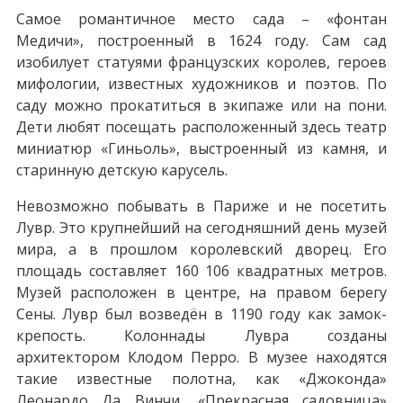
Самое романтичное место сада – «фонтан
Медичи», построенный в 1624 году. Сам сад
изобилует статуями французских королев, героев
мифологии, известных художников и поэтов. По
саду можно прокатиться в экипаже или на пони.
Дети любят посещать расположенный здесь театр
миниатюр «Гиньоль», выстроенный из камня, и
старинную детскую карусель.
Невозможно побывать в Париже и не посетить
Лувр. Это крупнейший на сегодняшний день музей
мира, а в прошлом королевский дворец. Его
площадь составляет 160 106 квадратных метров.
Музей расположен в центре, на правом берегу
Сены. Лувр был возведён в 1190 году как замок-
крепость. Колоннады Лувра созданы
архитектором Клодом Перро. В музее находятся
такие известные полотна, как «Джоконда»
Леонардо Да Винчи, «Прекрасная садовница»