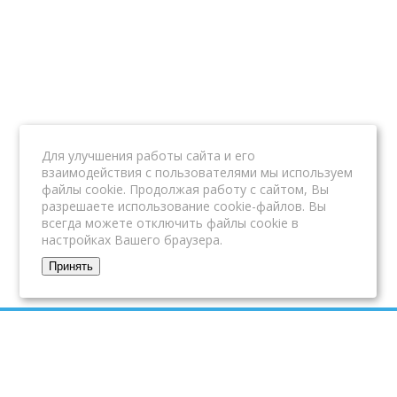
Для улучшения работы сайта и его
взаимодействия с пользователями мы используем
файлы cookie. Продолжая работу с сайтом, Вы
разрешаете использование cookie-файлов. Вы
всегда можете отключить файлы cookie в
настройках Вашего браузера.
Принять
Туры по
Страны
России
О компании
+7(921)
Поиск туров
Контакты
236-47-
Путешествуем с