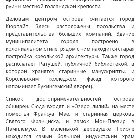
руины местной голландской крепости.
Деловым центром острова считается город
Кюрпайп. Здесь расположены посольства и
представительства больших компаний. Здание
муниципалитета города построено в
колониальном стиле, рядом с ним находится старая
постройка креольской архитектуры. Также город
располагает Ратушей, публичной библиотекой, в
которой хранятся старинные манускрипты, и
Королевским колледжем, фасад которого
напоминает Букингемский дворец.
Список достопримечательностей острова
обширен. Сюда входят и «Озеро лилий» на месте
поместья Франсуа Мае, и старинная церковь
Святого Франциска, и замок Мон-Плезир в
Памплемусе. В маленькой деревушке Триоле
находится самый большой индуистский храм