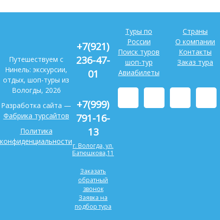
Туры по
Страны
России
О компании
+7(921)
Поиск туров
Контакты
236-47-
Путешествуем с
шоп-тур
Заказ тура
Нинель: экскурсии,
01
Авиабилеты
отдых, шоп-туры из
Вологды, 2026
+7(999)
Разработка сайта —
Фабрика турсайтов
791-16-
13
Политика
конфиденциальности
г. Вологда, ул.
Батюшкова,11
Заказать
обратный
звонок
Заявка на
подбор тура