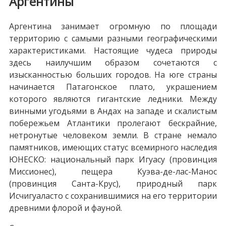
Аргентины
Аргентина занимает огромную по площади
территорию с самыми разными географическими
характеристиками. Настоящие чудеса природы
здесь наилучшим образом сочетаются с
изысканностью больших городов. На юге страны
начинается Патагонское плато, украшением
которого являются гигантские ледники. Между
винными угодьями в Андах на западе и скалистым
побережьем Атлантики пролегают бескрайние,
нетронутые человеком земли. В стране немало
памятников, имеющих статус всемирного наследия
ЮНЕСКО: национальный парк Игуасу (провинция
Миссионес), пещера Куэва-де-лас-Манос
(провинция Санта-Крус), природный парк
Исчигуаласто с сохранившимися на его территории
древними флорой и фауной.