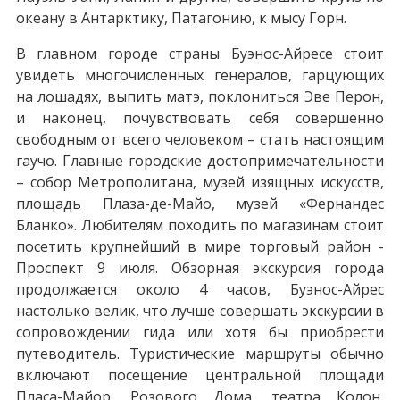
океану в Антарктику, Патагонию, к мысу Горн.
В главном городе страны Буэнос-Айресе стоит
увидеть многочисленных генералов, гарцующих
на лошадях, выпить матэ, поклониться Эве Перон,
и наконец, почувствовать себя совершенно
свободным от всего человеком – стать настоящим
гаучо. Главные городские достопримечательности
– собор Метрополитана, музей изящных искусств,
площадь Плаза-де-Майо, музей «Фернандес
Бланко». Любителям походить по магазинам стоит
посетить крупнейший в мире торговый район -
Проспект 9 июля. Обзорная экскурсия города
продолжается около 4 часов, Буэнос-Айрес
настолько велик, что лучше совершать экскурсии в
сопровождении гида или хотя бы приобрести
путеводитель. Туристические маршруты обычно
включают посещение центральной площади
Пласа-Майор, Розового Дома, театра Колон,